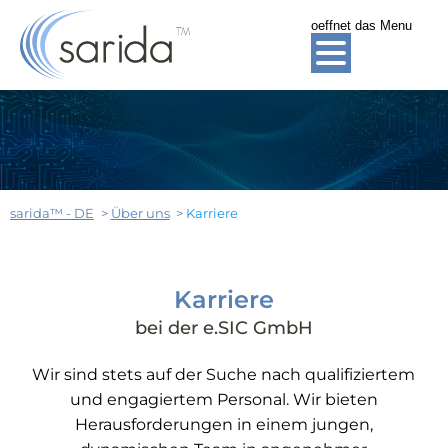
oeffnet das Menu
ZUR HAUPTNAVIGATION SPRINGEN
ZUM INHALT SPRINGEN
ZUM FOOTER SPRINGEN
sarida™ - DE
Über uns
Karriere
Karriere
bei der e.SIC GmbH
Wir sind stets auf der Suche nach qualifiziertem
und engagiertem Personal. Wir bieten
Herausforderungen in einem jungen,